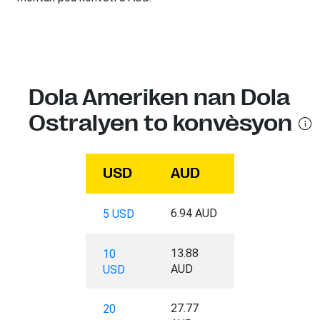
Dola Ameriken nan Dola
Ostralyen to konvèsyon
USD
AUD
6.94 AUD
5 USD
13.88
10
AUD
USD
27.77
20