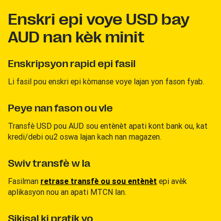
Enskri epi voye USD bay
AUD nan kèk minit
Enskripsyon rapid epi fasil
Li fasil pou enskri epi kòmanse voye lajan yon fason fyab.
Peye nan fason ou vle
Transfè USD pou AUD sou entènèt apati kont bank ou, kat
kredi/debi ou2 oswa lajan kach nan magazen.
Swiv transfè w la
Fasilman
retrase transfè ou sou entènèt
epi avèk
aplikasyon nou an apati MTCN lan.
Sikisal ki pratik yo