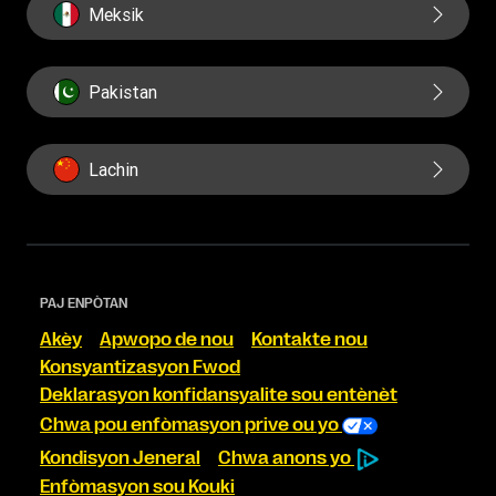
Meksik
Pakistan
Lachin
PAJ ENPÒTAN
Akèy
Apwopo de nou
Kontakte nou
Konsyantizasyon Fwod
Deklarasyon konfidansyalite sou entènèt
Chwa pou enfòmasyon prive ou yo
Kondisyon Jeneral
Chwa anons yo
Enfòmasyon sou Kouki