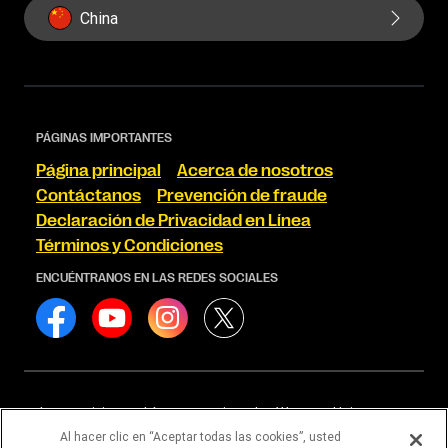
China
PÁGINAS IMPORTANTES
Página principal
Acerca de nosotros
Contáctanos
Prevención de fraude
Declaración de Privacidad en Línea
Términos y Condiciones
ENCUÉNTRANOS EN LAS REDES SOCIALES
Los servicios podrían proporcionarlos Western Union
Financial Services, Inc. NMLS# 906983 o Western Union
Al hacer clic en “Aceptar todas las cookies”, usted