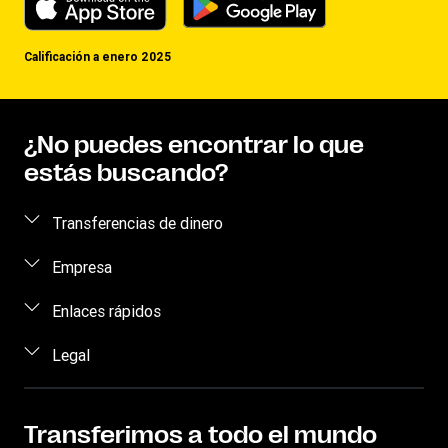
Calificación a enero 2025
¿No puedes encontrar lo que
estás buscando?
Transferencias de dinero
Enviar dinero
Empresa
Envío de dinero en línea
Acerca de nosotros
Enlaces rápidos
Envío de dinero en persona
Preguntas frecuentes
Inicia sesión / Regístrate
Legal
Envío de dinero por teléfono
Blog
Conviértete en un agente
Envío de dinero a un recluso
Términos y Condiciones
Comunícate con nosotros
Prevención de fraude
Rastrear transferencia
Propiedad intelectual
Transferimos a todo el mundo
Carreras