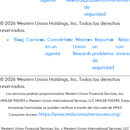
agente
Rewards
problema
inversores
de
seguridad
© 2026 Western Union Holdings, Inc. Todos los derechos
reservados.
Blog
Carreras
Conviértete
Western
Reportar
Relac
en un
Union
un
con
agente
Rewards
problema
invers
de
seguridad
© 2026 Western Union Holdings, Inc. Todos los derechos
reservados.
Los servicios podrían proporcionarlos Western Union Financial Services, Inc.
NMLS# 906983 o Western Union International Services, LLC NMLS# 906985. Estas
empresas licenciadas se pueden verificar a través del sitio web de NMLS
https://www.nmlsconsumeraccess.org/
Consumer Access:
.
Western Union Financial Services, Inc. y Western Union International Services, LLC