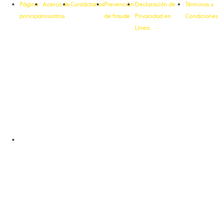
Página
Acerca de
Contáctanos
Prevención
Declaración de
Términos y
principal
nosotros
de fraude
Privacidad en
Condiciones
Línea