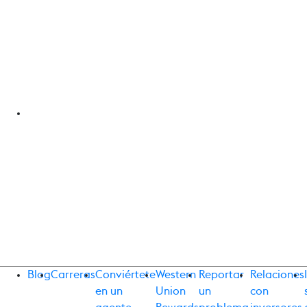
Blog
Carreras
Conviértete
Western
Reportar
Relaciones
en un
Union
un
con