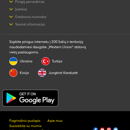
Pinigų pervedimas
Pinigų siuntimas internetu
Įrankiai
Pinigų siuntimas asmeniškai
Pagalba klientams
Greitosios nuorodos
Kainos apskaičiavimas
Susisiekite su mumis
Prisijungimas / registracija
Teisinė informacija
Pinigų perlaidos informacija
Informacija apie sukčiavimą
Tapkite agentu
Klientų aptarnavimo vietos
Intelektinė nuosavybė
Prašymas dėl individualių teisių
Mobili programėlė
Privatumo Patvirtinimas
Siųskite pinigus internetu į 200 šalių ir teritorijų
Sąlygos
naudodamiesi daugybe „Western Union“ atstovų
vietų paslaugomis.
Ukraina
Turkija
Kinija
Jungtinė Karalystė
Pagrindinis puslapis
Apie mus
Susisiekite su mumis