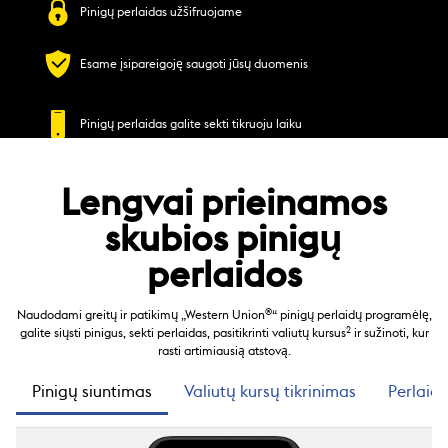
Pinigų perlaidas užšifruojame
Esame įsipareigoję saugoti jūsų duomenis
Pinigų perlaidas galite sekti tikruoju laiku
Lengvai prieinamos
skubios pinigų
perlaidos
®
Naudodami greitų ir patikimų „Western Union
“ pinigų perlaidų programėlę,
2
galite siųsti pinigus, sekti perlaidas, pasitikrinti valiutų kursus
ir sužinoti, kur
rasti artimiausią atstovą.
Pinigų siuntimas
Valiutų kursų tikrinimas
Perlaid