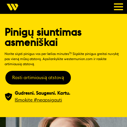
Pinigų siuntimas
asmeniškai
1
Norite siųsti pinigus vos per kelias minutes
? Siųskite pinigus greitai nuvykę
pas vieną mūsų atstovų. Apsilankykite westernunion.com ir raskite
artimiausią atstovą.
Rasti artimiausią atstovą
Gudresni. Saugesni. Kartu.
Išmokite #neapsigauti