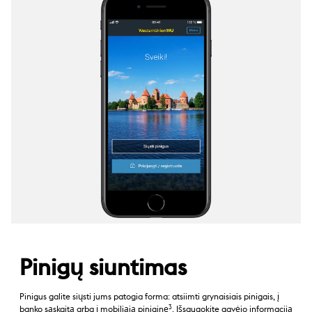
Pinigų siuntimas
Pinigus galite siųsti jums patogia forma: atsiimti grynaisiais pinigais, į
3
banko sąskaitą arba į mobiliąją piniginę
. Išsaugokite gavėjo informaciją