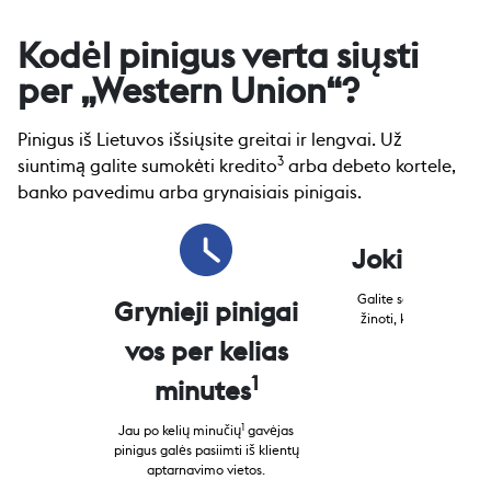
Kodėl pinigus verta siųsti
per „Western Union“?
Pinigus iš Lietuvos išsiųsite greitai ir lengvai. Už
3
siuntimą galite sumokėti kredito
arba debeto kortele,
banko pavedimu arba grynaisiais pinigais.
Jokių rūpe
Galite sekti perlaidą ir
Grynieji pinigai
žinoti, kur tuo metu y
pinigai.
vos per kelias
1
minutes
1
Jau po kelių minučių
gavėjas
pinigus galės pasiimti iš klientų
aptarnavimo vietos.