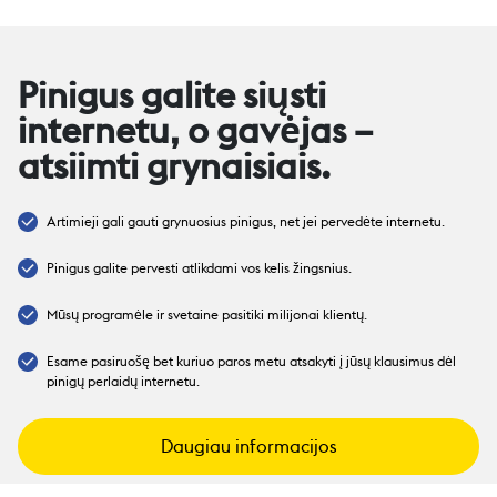
Pinigus galite siųsti
internetu, o gavėjas –
atsiimti grynaisiais.
Artimieji gali gauti grynuosius pinigus, net jei pervedėte internetu.
Pinigus galite pervesti atlikdami vos kelis žingsnius.
Mūsų programėle ir svetaine pasitiki milijonai klientų.
Esame pasiruošę bet kuriuo paros metu atsakyti į jūsų klausimus dėl
pinigų perlaidų internetu.
Daugiau informacijos