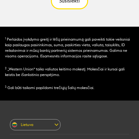
Susisiekti
1
Perlaidos įvykdymo greitį ir lėšų prieinamumą gali paveikti tokie veiksniai
kaip paslaugos pasirinkimas, suma, paskirties vieta, valiuta, taisyklės, ID
reikalavimai ir mūsų bankų partnerių sistemos prieinamumas. Galima ne
visoms operacijoms. Išsamesnės informacijos rasite sąlygose.
2
„Western Union“ taiko valiutos keitimo mokestį. Mokesčiai ir kursai gali
keistis be išankstinio perspėjimo.
3
Gali būti taikomi papildomi trečiųjų šalių mokesčiai.
Lietuva