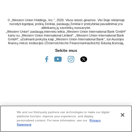
© „Western Union Holdings, Inc.“, 2026. Visos teisės ginamos. Visi šioje reklamoje
nurodyti logotipai, prekių ženklai, paslaugų ženklai ir prekybiniai pavadinimai yra
atitinkamų jų savininkų nuosavybė.
„Western Union“ paslaugą internetu teikia „Western Union International Bank GmbH“
kartu su „Western Union International Limited“. „Western Union International Bank
GmbH“, užsiimanti prekyba kaip „Western Union International Bank“, turi Austrijos
finansų rinkos institucijos (Österreichische Finanzmarktaufsicht) išduotą licenciją.
Sekite mus
We and our third-party partners use technologies to make our digital
platforms function, improve your experience, and display
personalized content. For more information, see our
Privacy
Statement