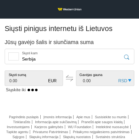
Siųsti pinigus internetu iš Lietuvos
Jūsų gavėjo šalis ir siunčiama suma
Siųsti kam
Siųsti sumą
Gavėjas gauna
0.00
EUR
0.00
Siųskite iki
Pagrindinis puslapis
Įmonės informacija
Apie mus
Susisiekite su mumis
Tinklaraštis
Informacija apie sukčiavimą
Pranešti apie saugos klaidą
Investuotojams
Karjeros galimybės
WU Foundation
Intelektinė nuosavybė
Tapkite agentu
Privatumo Patvirtinimas
Pritaikymo neįgaliesiems patvirtinimas
Sąlygos
Slapukų informacija
Slapukų nuostatos
Svetainės struktūra