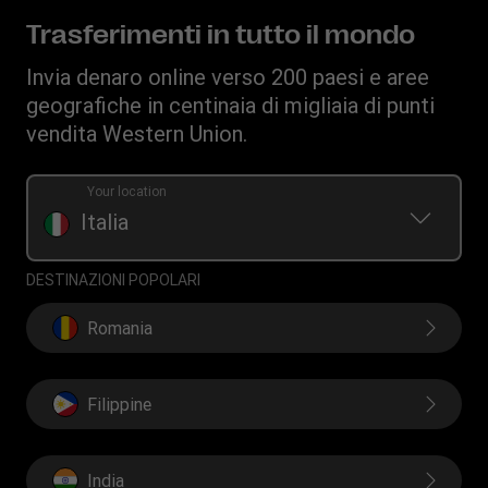
Richiesta inerente ai diritti individuali
Richiesta cronologia dei trasferimenti
Invia denaro su conto bancario
Informativa Sulla Privacy
Trasferimenti in tutto il mondo
Scopri Forexchange
Convertitore di valuta
Termini e Condizioni
Invia denaro online verso 200 paesi e aree
Ricarica Telefonica
IBAN
Resoconto reclami
geografiche in centinaia di migliaia di punti
Swift/BIC
vendita Western Union.
Documento sulla trasparenza per le transazioni online
Documento sulla trasparenza per i trasferimenti presso
Your location
agenzie
Italia
DESTINAZIONI POPOLARI
Romania
Filippine
India