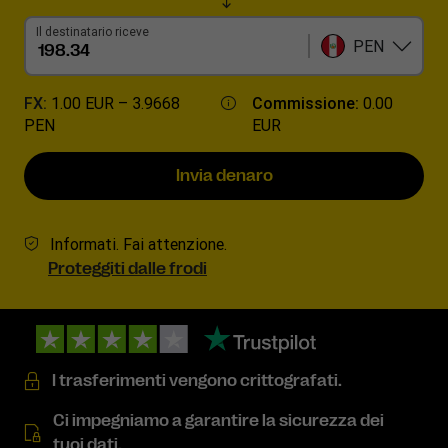
Il destinatario riceve
PEN
FX:
1.00 EUR –
3.9668
Commissione:
0.00
PEN
EUR
Invia denaro
Informati. Fai attenzione.
Proteggiti dalle frodi
I trasferimenti vengono crittografati.
Ci impegniamo a garantire la sicurezza dei
tuoi dati.