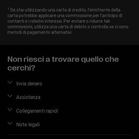
1
Se stai utilizzando una carta di credito, l’emittente della
carta potrebbe applicare una commissione per l’anticipo di
contanti e i relativi interessi. Per evitare o ridurre tali
commissioni, utilizza una carta di debito o controlla se ci sono
metodi di pagamento alternativi.
Non riesci a trovare quello che
cerchi?
Invia denaro
Come inviare denaro
Assistenza
Stima del prezzo
Domande frequenti
Collegamenti rapidi
Traccia trasferimento
Contattaci
Accedi/Registrati
Note legali
Trova agenzie
Informazioni sulle frodi
Diventa un agente
Scarica app
Proprietà intellettuale