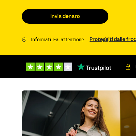
Invia denaro
Informati. Fai attenzione.
Proteggiti dalle frod