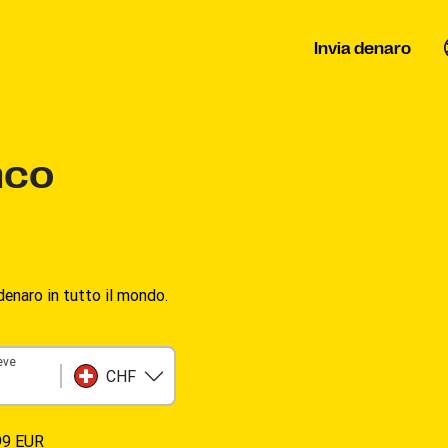
Invia denaro
nco
enaro in tutto il mondo.
ceve
CHF
99 EUR