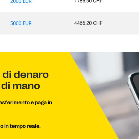
1786.50 CHF
2000 EUR
4466.20 CHF
5000 EUR
o di denaro
a di mano
rasferimento e paga in
ro in tempo reale.