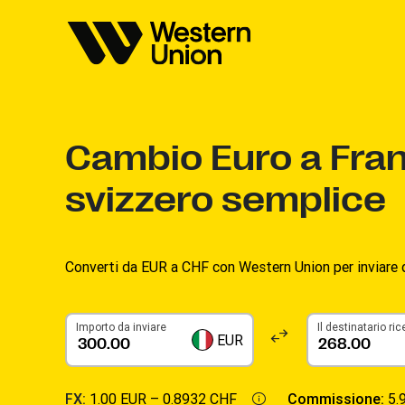
Cambio
Euro a Fra
svizzero semplice
Converti da EUR a CHF con Western Union per inviare d
Importo da inviare
Il destinatario ri
EUR
FX:
1.00 EUR –
0.8932 CHF
Commissione:
5.