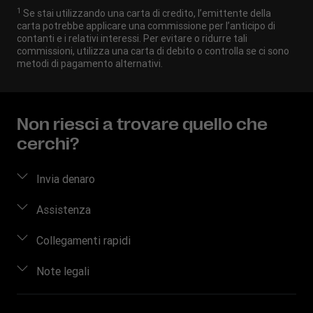
1
Se stai utilizzando una carta di credito, l’emittente della
carta potrebbe applicare una commissione per l’anticipo di
contanti e i relativi interessi. Per evitare o ridurre tali
commissioni, utilizza una carta di debito o controlla se ci sono
metodi di pagamento alternativi.
Non riesci a trovare quello che
cerchi?
Invia denaro
Come inviare denaro
Assistenza
Stima del prezzo
Domande frequenti
Collegamenti rapidi
Traccia trasferimento
Contattaci
Accedi/Registrati
Note legali
Trova agenzie
Informazioni sulle frodi
Diventa un agente
Scarica app
Proprietà intellettuale
Richiesta inerente ai diritti individuali