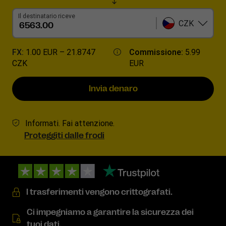
Il destinatario riceve
CZK
FX:
1.00 EUR –
21.8747
Commissione:
5.99
CZK
EUR
Invia denaro
Informati. Fai attenzione.
Proteggiti dalle frodi
I trasferimenti vengono crittografati.
Ci impegniamo a garantire la sicurezza dei
tuoi dati.