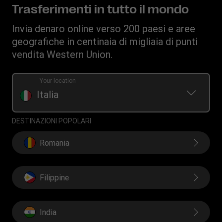
Richiesta cronologia dei trasferimenti
Invia denaro su conto bancario
Informativa Sulla Privacy
Trasferimenti in tutto il mondo
Scopri Forexchange
Convertitore di valuta
Termini e Condizioni
Invia denaro online verso 200 paesi e aree
Ricarica Telefonica
IBAN
Resoconto reclami
geografiche in centinaia di migliaia di punti
Swift/BIC
vendita Western Union.
Documento sulla trasparenza per le transazioni online
Documento sulla trasparenza per i trasferimenti presso
Your location
agenzie
Italia
DESTINAZIONI POPOLARI
Romania
Filippine
India