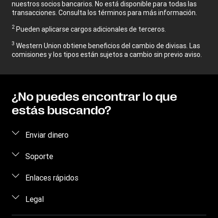
nuestros socios bancarios. No está disponible para todas las
transacciones. Consulta los términos para más información.
2
Pueden aplicarse cargos adicionales de terceros.
3
Western Union obtiene beneficios del cambio de divisas. Las
comisiones y los tipos están sujetos a cambio sin previo aviso.
¿No puedes encontrar lo que
estás buscando?
Enviar dinero
Enviar dinero en línea
Soporte
Enviar dinero en persona
Preguntas frecuentes
Enlaces rápidos
Calcular precio
Contacta con nosotros
Iniciar sesión/Crear cuenta
Legal
Rastrear transferencias
Concienciación sobre los fraudes
Conviértete en agente
Dónde Encontrarnos