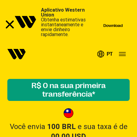
Aplicativo Western
Union
Obtenha estimativas
instantaneamente e
Download
envie dinheiro
rapidamente.
PT
R$ 0 na sua primeira
transferência*
Você envia
100 BRL
e sua taxa é de
00.00
USD