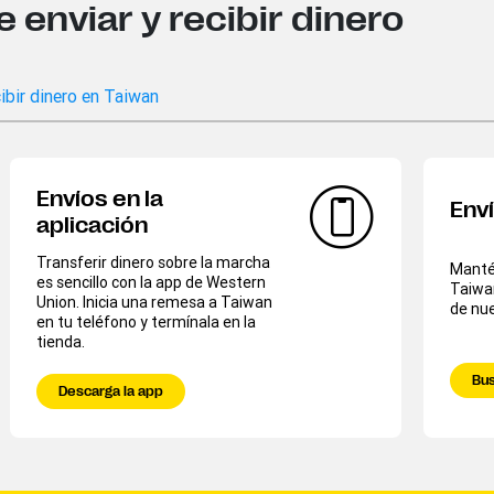
enviar y recibir dinero
ibir dinero en Taiwan
Envíos en la
Env
aplicación
Transferir dinero sobre la marcha
Mantén
es sencillo con la app de Western
Taiwa
Union. Inicia una remesa a Taiwan
de nue
en tu teléfono y termínala en la
tienda.
Bus
Descarga la app​