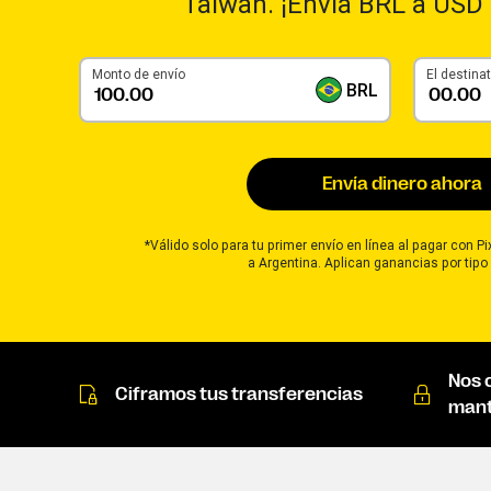
Taiwan. ¡Envía BRL a USD 
Monto de envío
El destinat
BRL
Envía dinero ahora
*Válido solo para tu primer envío en línea al pagar con P
a Argentina. Aplican ganancias por tipo
Nos 
Ciframos tus transferencias
mant