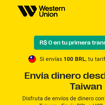
R$ 0 en tu primera tran
Si envías
100 BRL
, tu tar
Envía dinero desd
Taiwan
Disfruta de envíos de dinero conf