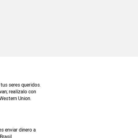
 tus seres queridos.
wan; realízalo con
 Western Union.
s enviar dinero a
rasil.