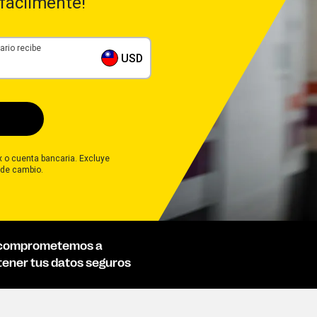
fácilmente!
ario recibe
USD
ix o cuenta bancaria. Excluye
 de cambio.
comprometemos a
ener tus datos seguros