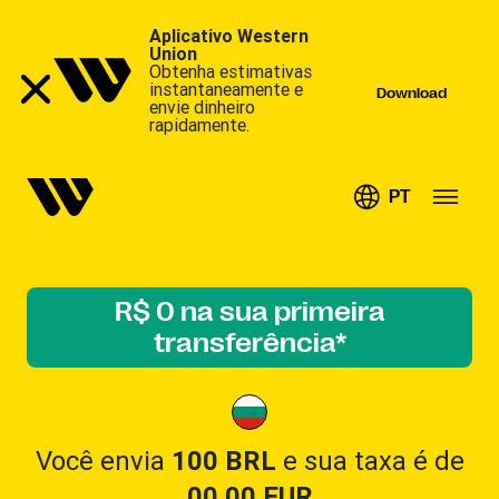
Aplicativo Western
Union
Obtenha estimativas
instantaneamente e
Download
envie dinheiro
rapidamente.
PT
R$ 0 na sua primeira
transferência*
Você envia
100 BRL
e sua taxa é de
00.00
EUR