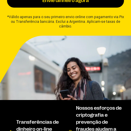
Envie dinheiro agora
*Válido apenas para o seu primeiro envio online com pagamento via Pix
ou Transferência bancária. Exclui a Argentina. Aplicam-se taxas de
câmbio.
Nossos esforços de
criptografia e
Transferências de
prevenção de
dinheiro on-line
fraudes ajudam a