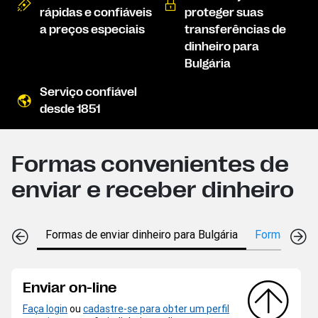
rápidas e confiáveis
proteger suas
a preços especiais
transferências de
dinheiro para
Bulgária
Serviço confiável
desde 1851
Formas convenientes de
enviar e receber dinheiro
Formas de enviar dinheiro para Bulgária
Formas de re
Enviar on-line
Faça login
ou
cadastre-se para obter um perfil