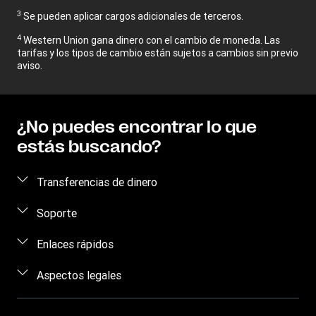
3
Se pueden aplicar cargos adicionales de terceros.
4
Western Union gana dinero con el cambio de moneda. Las
tarifas y los tipos de cambio están sujetos a cambios sin previo
aviso.
¿No puedes encontrar lo que
estás buscando?
Transferencias de dinero
Enviar dinero
Soporte
Retirar dinero en efectivo
Concienciación sobre el fraude
Enlaces rápidos
Retirar dinero
Contáctanos
Iniciar sesión
Aspectos legales
Rastrear transferencias
Regístrate
Dónde Encontrarnos
Propiedad intelectual