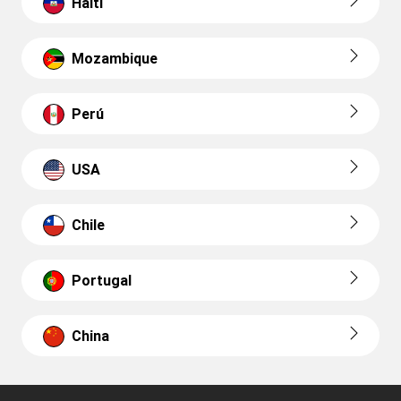
Haiti
Mozambique
Perú
USA
Chile
Portugal
China