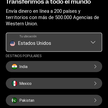
Propiedad intelectual
Transferimos a todo el mundo
Carreras
Servicio al cliente
Buscar agencias
Declaración de Privacidad en Línea
Relaciones con inversores
Envía dinero en línea a 200 países y
Western Union Rewards
Descarga la aplicación
Presentación de un reclamo
territorios con más de 500.000 Agencias de
Refiere a un amigo
Transferencias de dinero en línea
Western Union.
Términos y Condiciones de la Tarjeta Prepagada Visa® de
Prepagada de Western Union
Western Union
Convertidor de moneda
Pedido de historial de transferencia
Tu ubicación
Rewards Términos y Condiciones
Money Orders
Estados Unidos
Swift/BIC
DESTINOS POPULARES
India
Mexico
Pakistan