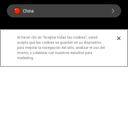
China
Al hacer clic en “Aceptar todas las cookies”, usted
acepta que las cookies se guarden en su dispositivo
PÁGINAS IMPORTANTES
para mejorar la navegación del sitio, analizar el uso del
mismo, y colaborar con nuestros estudios para
Página principal
Acerca de nosotros
marketing.
Contáctanos
Prevención de fraude
Declaración de Privacidad en Línea
Términos y Condiciones
ENCUÉNTRANOS EN LAS REDES SOCIALES
Los servicios podrían proporcionarlos Western Union