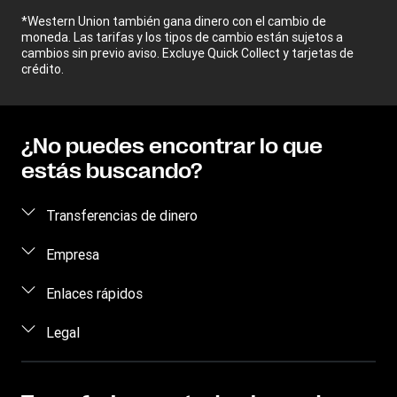
*Western Union también gana dinero con el cambio de
moneda. Las tarifas y los tipos de cambio están sujetos a
cambios sin previo aviso. Excluye Quick Collect y tarjetas de
crédito.
¿No puedes encontrar lo que
estás buscando?
Transferencias de dinero
Enviar dinero
Empresa
Envío de dinero en línea
Acerca de nosotros
Enlaces rápidos
Envío de dinero en persona
Preguntas frecuentes
Inicia sesión / Regístrate
Legal
Envío de dinero por teléfono
Blog
Conviértete en un agente
Envío de dinero a un recluso
Términos y Condiciones
Comunícate con nosotros
Prevención de fraude
Rastrear transferencia