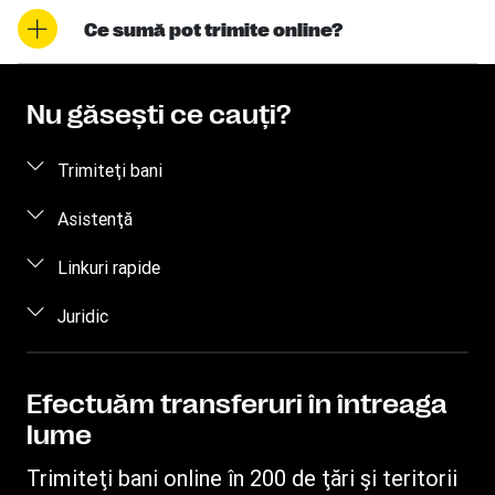
Ce sumă pot trimite online?
Nu găseşti ce cauţi?
Trimiteţi bani
Trimiteţi bani online
Asistenţă
Trimiteţi bani personal
Întrebări frecvente
Linkuri rapide
Contactaţi-ne
Conectare / Înregistrare
Juridic
Gradul de conştientizare a fraudelor
Deveniţi agent
Proprietate intelectuală
Solicitare privind drepturile individuale
Găsiţi locaţii
Declaraţie de confidenţialitate
Efectuăm transferuri în întreaga
Urmăriţi un transfer
lume
Termeni şi condiţii
Preţ estimat
Trimiteţi bani online în 200 de ţări şi teritorii