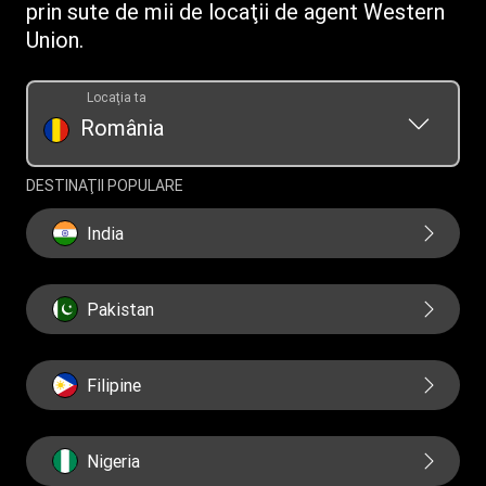
prin sute de mii de locaţii de agent Western
Union.
Locaţia ta
România
DESTINAŢII POPULARE
India
Pakistan
Filipine
Nigeria