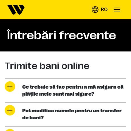
RO
Întrebări frecvente
Trimite bani online
Ce trebuie să fac pentru a mă asigura că
plăţile mele sunt mai sigure?
Pot modifica numele pentru un transfer
de bani?