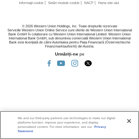
Informaţii cookie
Setări module cookie
NACP
Harta site-ului
© 2026 Western Union Holdings, Inc. Toate drepturile rezervate
Serviciile Western Union Online Service sunt oferite de Western Union International
Bank GmbH în colaborare cu Western Union International Limited. Western Union
International Bank GmbH, sub denumirea comercială Western Union International
Bank este licențiată de către Autoritatea pentru Piața Financiară (Österreichische
Finanzmarktaufsicht) din Austria.
Urmăriți-ne
pe
We and our third-party partners use technologies to make our digital
platforms function, improve your experience, and display
personalized content. For more information, see our
Privacy
Statement