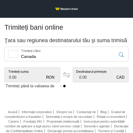
Trimiteți bani online
Ţara sau regiunea destinatarului tău şi suma trimisă
Trimiteți către
Trimiteți suma
Destinatarul primește
0.00
RON
0.00
CAD
Trimiteți până la valoarea de
Acasă
Informații corporative
Despre noi
Contactați-ne
Blog
Gradul de
conștientizare a fraudelor
Semnalați o eroare de securitate
Relații cu investitorii
Cariere
Fundația WU
Proprietate intelectuală
Instrucțiuni pentru autoritățile
române de aplicare a legii atunci când servesc citații
Deveniți o agenție
Declarație
de Confidențialitate Online
Declaraţie privind accesibilitatea
Termeni și Condiții