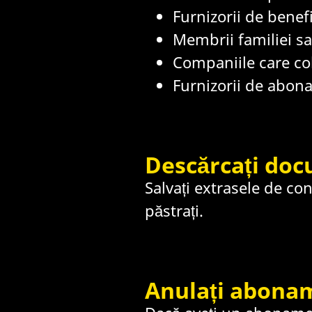
Furnizorii de benefi
Membrii familiei sa
Companiile care col
Furnizorii de abona
Descărcați do
Salvați extrasele de con
păstrați.
Anulați abonam