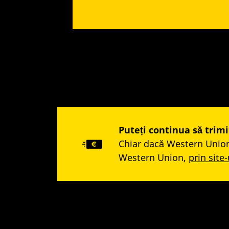
Puteți continua să trim
Chiar dacă Western Union D
Western Union,
prin site