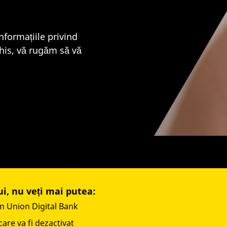
nformațiile privind
chis, vă rugăm să vă
i, nu veți mai putea:
rn Union Digital Bank
care va fi dezactivat