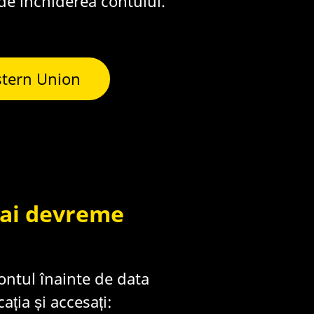
de închiderea contului.
estern Union
mai devreme
contul înainte de data
ția și accesați: