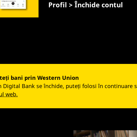
Profil > Închide contul
iteți bani prin Western Union
igital Bank se închide, puteți folosi în continuare se
-ul web.