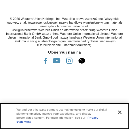
© 2026 Western Union Holdings, Inc. Wszelkie prawa zastrzeżone. Wszystkie
logotypy, znaki towarowe, usługowe i nazwy handlowe wymienione w tym materiale
należą do ich prawnych właścicieli.
Usługi internetowe Western Union są oferowane przez firmę Western Union
International Bank GmbH wraz z firmą Western Union International Limited. Western
Union International Bank GmbH pod nazwą handlową Western Union International
Bank ma licencję austriackiego organu nadzoru nad rynkiem finansowym
(Österreichische Finanzmarktaufsicht).
Obserwuj nas
na
We and our third-party partners use technologies to make our digital
platforms function, improve your experience, and display
personalized content. For more information, see our
Privacy
Statement