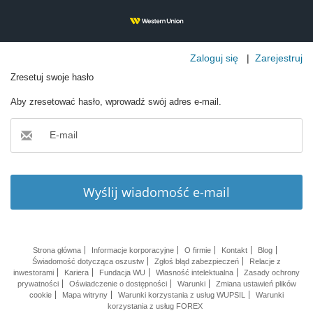
Zaloguj się
|
Zarejestruj
Zresetuj swoje hasło
Aby zresetować hasło, wprowadź swój adres e-mail.
E-mail
Wyślij wiadomość e-mail
Strona główna
Informacje korporacyjne
O firmie
Kontakt
Blog
Świadomość dotycząca oszustw
Zgłoś błąd zabezpieczeń
Relacje z
inwestorami
Kariera
Fundacja WU
Własność intelektualna
Zasady ochrony
prywatności
Oświadczenie o dostępności
Warunki
Zmiana ustawień plików
cookie
Mapa witryny
Warunki korzystania z usług WUPSIL
Warunki
korzystania z usług FOREX