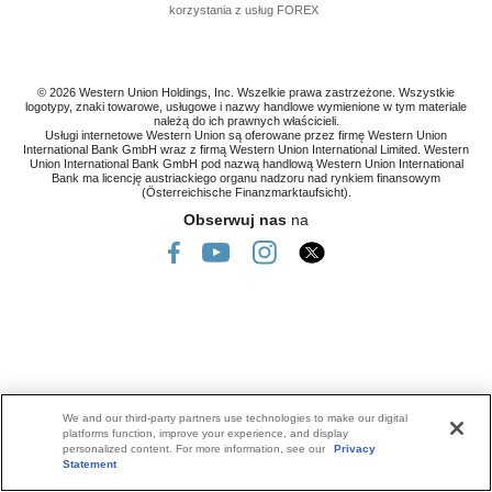
korzystania z usług FOREX
© 2026 Western Union Holdings, Inc. Wszelkie prawa zastrzeżone. Wszystkie
logotypy, znaki towarowe, usługowe i nazwy handlowe wymienione w tym materiale
należą do ich prawnych właścicieli.
Usługi internetowe Western Union są oferowane przez firmę Western Union
International Bank GmbH wraz z firmą Western Union International Limited. Western
Union International Bank GmbH pod nazwą handlową Western Union International
Bank ma licencję austriackiego organu nadzoru nad rynkiem finansowym
(Österreichische Finanzmarktaufsicht).
Obserwuj nas
na
We and our third-party partners use technologies to make our digital
platforms function, improve your experience, and display
personalized content. For more information, see our
Privacy
Statement