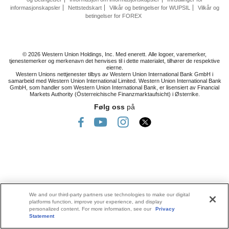
informasjonskapsler
Nettstedskart
Vilkår og betingelser for WUPSIL
Vilkår og
betingelser for FOREX
© 2026 Western Union Holdings, Inc. Med enerett. Alle logoer, varemerker,
tjenestemerker og merkenavn det henvises til i dette materialet, tilhører de respektive
eierne.
Western Unions nettjenester tilbys av Western Union International Bank GmbH i
samarbeid med Western Union International Limited. Western Union International Bank
GmbH, som handler som Western Union International Bank, er lisensiert av Financial
Markets Authority (Österreichische Finanzmarktaufsicht) i Østerrike.
Følg oss
på
We and our third-party partners use technologies to make our digital
platforms function, improve your experience, and display
personalized content. For more information, see our
Privacy
Statement