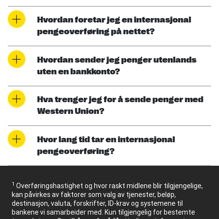
Hvordan foretar jeg en internasjonal
pengeoverføring på nettet?
Hvordan sender jeg penger utenlands
uten en bankkonto?
Hva trenger jeg for å sende penger med
Western Union?
Hvor lang tid tar en internasjonal
pengeoverføring?
1
Overføringshastighet og hvor raskt midlene blir tilgjengelige,
kan påvirkes av faktorer som valg av tjenester, beløp,
destinasjon, valuta, forskrifter, ID-krav og systemene til
bankene vi samarbeider med. Kun tilgjengelig for bestemte