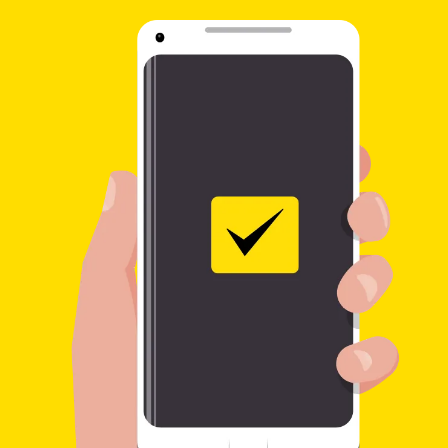
Betaal met uw kaart of via een bankoverschrijving.
Wij sturen u een bevestigingsmail met uw MTCN-
nummer (controlenummer voor het overmaken van
geld). Deel dit nummer ALLEEN met de ontvanger voor
het ophalen van contant geld.