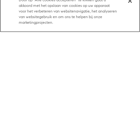
Door op “Alle cookies accepteren” te klikken gaat u
koersen kunnen zonder nadere kennisgeving worden gewijzigd.
akkoord met het opslaan van cookies op uw apparaat
voor het verbeteren van websitenavigatie, het analyseren
van websitegebruik en om ons te helpen bij onze
marketingprojecten.
Nederland
Geld verzenden
Geld online verzenden
Ondersteuning
Persoonlijk geld verzenden
Veelgestelde vragen
Snelkoppelingen
Geschatte prijs
Contact opnemen
Aanmelden/registreren
Juridisch
Een overschrijving volgen
Aanvraag voor persoonsrechten
Agentschap worden
Intellectueel eigendom
Agentschappen zoeken
Valuta omrekenen
Privacyverklaring
App downloaden
Algemene Voorwaarden
Filipijnen
Marokko
Turkije
Suriname