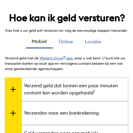
Hoe kan ik geld versturen?
Kies hoe u uw geld wilt versturen en volg de eenvoudige stappen hieronder.
Mobiel
Online
Locatie
®
Verzend geld met de
Western Union
app
, waar u ook bent. U kunt ook uw
transactie starten op onze app en vervolgens contant betalen bij een van
onze geselecteerde agentschappen.
Verzend geld dat binnen een paar minuten
1
contant kan worden opgehaald
Wilt u snel geld versturen? Uw geld kan binnen enkele minuten
worden opgehaald bij een van onze honderdduizenden
Verzenden naar een bankrekening
agentschappen over de hele wereld.
Wilt u contant betalen?
Verstuur eenvoudig rechtstreeks geld met uw mobiele telefoon
Open onze app en meld u aan met Touch ID. Bent u