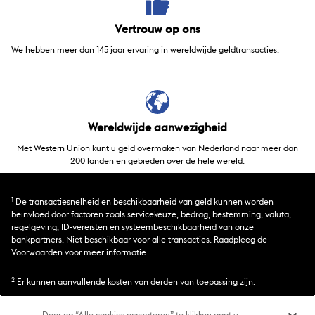
Vertrouw op ons
We hebben meer dan 145 jaar ervaring in wereldwijde geldtransacties.
Wereldwijde aanwezigheid
Met Western Union kunt u geld overmaken van Nederland naar meer dan
200 landen en gebieden over de hele wereld.
1
De transactiesnelheid en beschikbaarheid van geld kunnen worden
beïnvloed door factoren zoals servicekeuze, bedrag, bestemming, valuta,
regelgeving, ID-vereisten en systeembeschikbaarheid van onze
bankpartners. Niet beschikbaar voor alle transacties. Raadpleeg de
Voorwaarden voor meer informatie.
2
Er kunnen aanvullende kosten van derden van toepassing zijn.
3
Western Union verdient geld aan het omwisselen van valuta. Kosten en