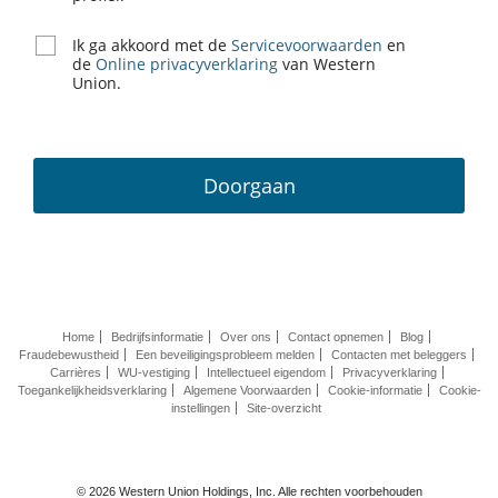
Ik ga akkoord met de
Servicevoorwaarden
en
de
Online privacyverklaring
van Western
Union.
Doorgaan
Home
Bedrijfsinformatie
Over ons
Contact opnemen
Blog
Fraudebewustheid
Een beveiligingsprobleem melden
Contacten met beleggers
Carrières
WU-vestiging
Intellectueel eigendom
Privacyverklaring
Toegankelijkheidsverklaring
Algemene Voorwaarden
Cookie-informatie
Cookie-
instellingen
Site-overzicht
© 2026 Western Union Holdings, Inc. Alle rechten voorbehouden