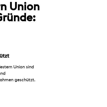
rn Union
Gründe:
ützt
Western Union sind
und
ahmen geschützt.