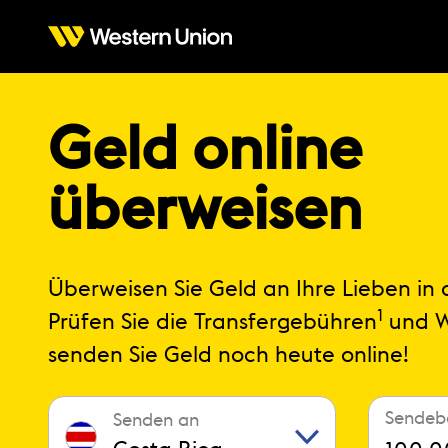
Geld online
überweisen
Überweisen Sie Geld an Ihre Lieben in 
1‌‌
Prüfen Sie die Transfergebühren‌‌
und W
senden Sie Geld noch heute online!
Sendeb
Senden an