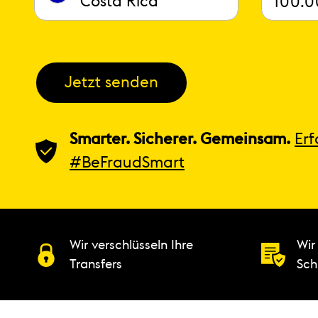
Costa Rica
Jetzt senden
Smarter. Sicherer. Gemeinsam.
Er
#BeFraudSmart
Wir verschlüsseln Ihre
Wir
Transfers
Sch