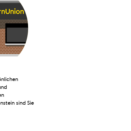
önlichen
und
en
enstein sind Sie