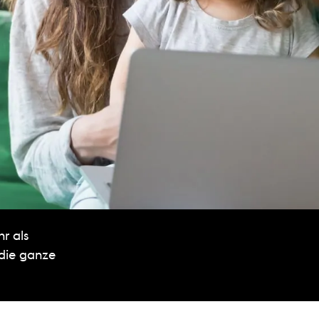
r als
 die ganze