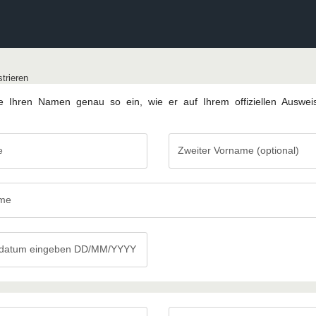
trieren
 Ihren Namen genau so ein, wie er auf Ihrem offiziellen Auswe
e
Zweiter Vorname (optional)
Zweiter
Vorname
(optional)
me
sdatum eingeben DD/MM/YYYY