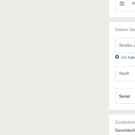
I
Ihre
E-
Mail-
Adresse
Geben Sie
Straße
Ich habe 
Stadt
Stadt
Zusätzlich
Geschlech