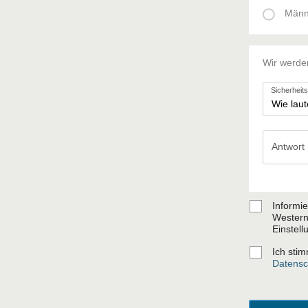
Männ
Wir werde
Sicherheit
Antwort
Antwort
Informi
Western
Einstell
Ich sti
Datensc