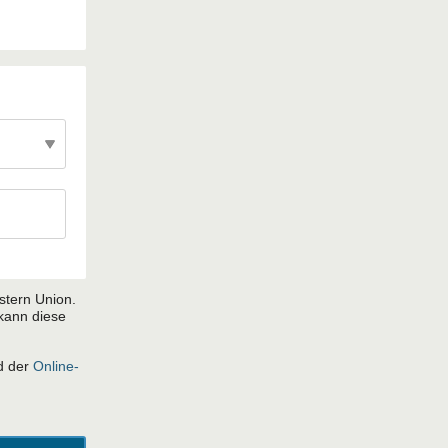
stern Union.
 kann diese
d der
Online-