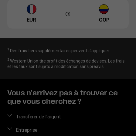
EUR
COP
1
Des frais tiers supplémentaires peuvent s’appliquer.
2
Western Union tire profit des échanges de devises. Les frais
et les taux sont sujets à modification sans préavis.
Vous n'arrivez pas à trouver ce
que vous cherchez ?
Transférer de l'argent
Envoyer de l’argent
Entreprise