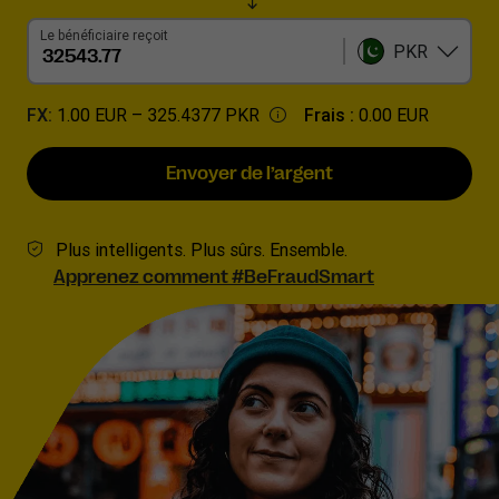
Le bénéficiaire reçoit
PKR
FX:
1.00 EUR –
325.4377 PKR
Frais :
0.00 EUR
Envoyer de l’argent
Plus intelligents. Plus sûrs. Ensemble.
Apprenez comment #BeFraudSmart