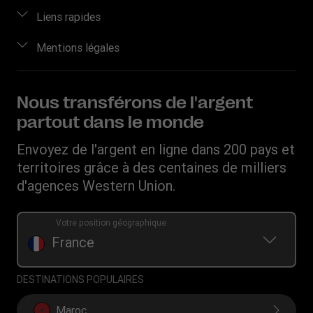
Envoyer de l’argent en ligne
À propos de nous
Liens rapides
Envoyer de l’argent en personne
Nous contacter
Se connecter / S’inscrire
Mentions légales
Suivre un transfert
Aide clients
Devenir agent
Points de vente
Propriété intellectuelle
Blog
Sensibilisation aux fraudes
Télécharger l’application
Déclaration de Confidentialité
Nous transférons de l'argent
Carrières
Demande de Droits Individuels
Convertisseur de devises
partout dans le monde
Conditions d’Utilisation
Relations avec les investisseurs
Demande d'historique de transfert
IBAN
Conditions générales du programme de récompenses
Envoyez de l'argent en ligne dans 200 pays et
Fondation WU
Programme - Parrainer un ami
Swift/BIC
territoires grâce à des centaines de milliers
Rechargez leur forfait mobile
d'agences Western Union.
Votre position géographique
France
DESTINATIONS POPULAIRES
Maroc