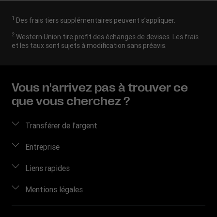
1
Des frais tiers supplémentaires peuvent s’appliquer.
2
Western Union tire profit des échanges de devises. Les frais
et les taux sont sujets à modification sans préavis.
Vous n'arrivez pas à trouver ce
que vous cherchez ?
Transférer de l'argent
Envoyer de l’argent
Entreprise
Envoyer de l’argent en ligne
À propos de nous
Liens rapides
Envoyer de l’argent en personne
Nous contacter
Se connecter / S’inscrire
Mentions légales
Suivre un transfert
Aide clients
Devenir agent
Points de vente
Propriété intellectuelle
Blog