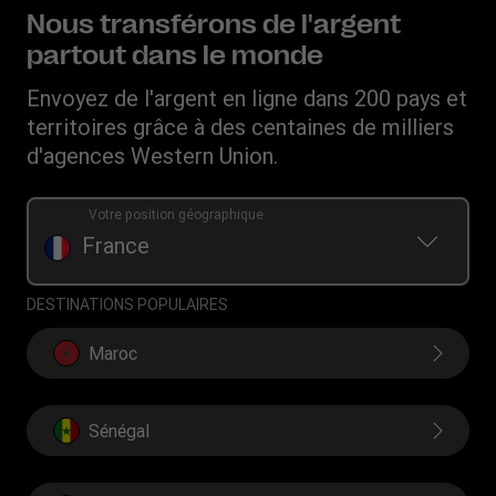
Sensibilisation aux fraudes
Télécharger l’application
Déclaration de Confidentialité
Nous transférons de l'argent
Carrières
Demande de Droits Individuels
Convertisseur de devises
partout dans le monde
Conditions d’Utilisation
Relations avec les investisseurs
Demande d'historique de transfert
IBAN
Conditions générales du programme de récompenses
Envoyez de l'argent en ligne dans 200 pays et
Fondation WU
Programme - Parrainer un ami
Swift/BIC
territoires grâce à des centaines de milliers
Rechargez leur forfait mobile
d'agences Western Union.
Votre position géographique
France
DESTINATIONS POPULAIRES
Maroc
Sénégal