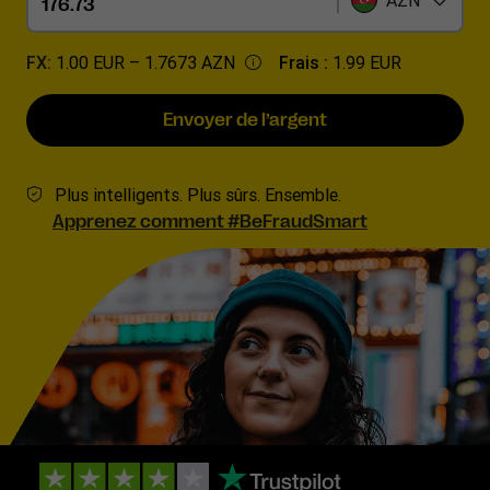
AZN
FX:
1.00 EUR –
1.7673 AZN
Frais :
1.99 EUR
Envoyer de l’argent
Plus intelligents. Plus sûrs. Ensemble.
Apprenez comment #BeFraudSmart