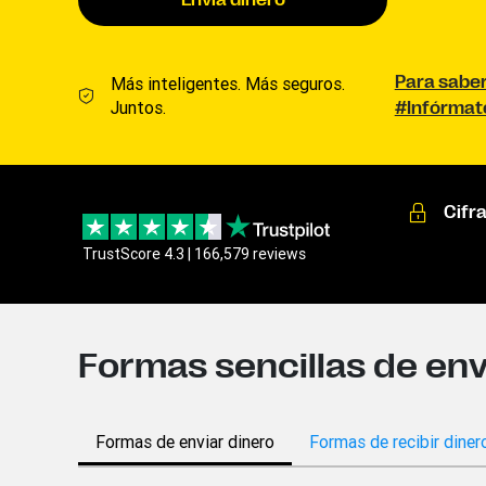
Envía dinero
Más inteligentes. Más seguros.
Para sabe
Juntos.
#Infórmat
Cifr
TrustScore 4.3 | 166,579 reviews
Formas sencillas de envi
Formas de enviar dinero
Formas de recibir diner