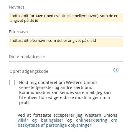
Navn(e)
Indtast dit fornavn (med eventuelle mellemnavne), som de er
angivet på dit id
Efternavn
Efternavn
Indtast dit efternavn, som det er angivet på dit id
Din e-mailadresse
Din
e-
Opret adgangskode
mailadresse
Hold mig opdateret om Western Unions
seneste tjenester og andre særtilbud.
Kommunikation kan sendes via e-mail. Jeg kan
til enhver tid redigere disse indstillinger i min
profil.
Ved at fortsætte accepterer jeg Western Unions
vilkår og betingelser
og
onlineerklæring om
beskyttelse af personlige oplysninger
.