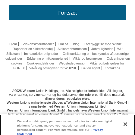
Fortsæt
Hjem
Selskabsinformationer
Om os
Blog
Forebyggelse mod svindel
Rapporter en sikkerhedsfejl
Aktionærinformation
Jobmuligheder
WU
Stiftelsen
Immaterielle rettigheder
Onlineerklæring om beskyttelse af personlige
oplysninger
Erklæring om tilgængelighed
Vilkår og betingelser
Oplysninger om
cookies
Cookie-indstillinger
Webstedsoversigt
Vilkår og betingelser for
FOREX
Vilkår og betingelser for WUPSIL
Bliv en agent
Kontakt os
©2026 Western Union Holdings, Inc. Alle rettigheder forbeholdes. Alle logoer,
varemærker, servicemærker og handelsnavne, der refereres til i dette materiale,
tilhører deres respektive ejere.
Western Unions onlinetjeneste tilbydes af Western Union International Bank GmbH i
samarbejde med Western Union International Limited.
Western Union International Bank GmbH, handelsnavn Western Union International
Bank, er licenseret af Finanstilsynet (Österreichische Finanzmarktaufsicht) i Østrig.
Følg os
på
We and our third-party partners use technologies to make our digital
platforms function, improve your experience, and display
personalized content. For more information, see our
Privacy
Statement