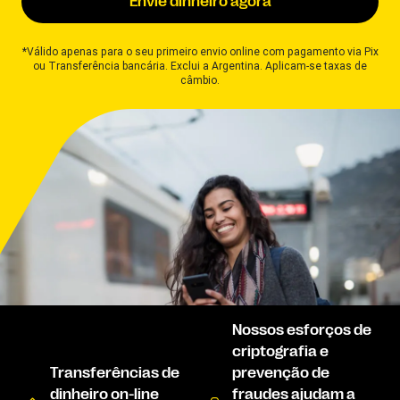
Envie dinheiro agora
*Válido apenas para o seu primeiro envio online com pagamento via Pix
ou Transferência bancária. Exclui a Argentina. Aplicam-se taxas de
câmbio.
Nossos esforços de
criptografia e
Transferências de
prevenção de
dinheiro on-line
fraudes ajudam a