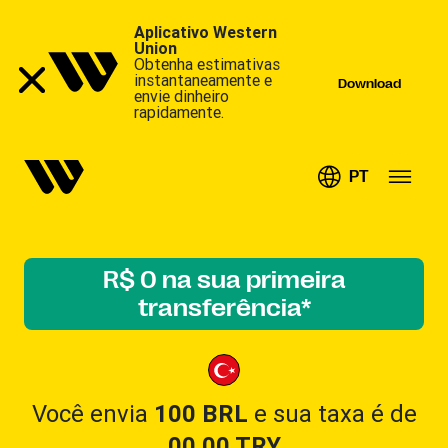
Aplicativo Western
Union
Obtenha estimativas
instantaneamente e
Download
envie dinheiro
rapidamente.
PT
R$ 0 na sua primeira
transferência*
Você envia
100 BRL
e sua taxa é de
00.00
TRY