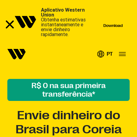
Aplicativo Western
Union
Obtenha estimativas
instantaneamente e
Download
envie dinheiro
rapidamente.
PT
R$ 0 na sua primeira
transferência*
Envie dinheiro do
Brasil para Coreia