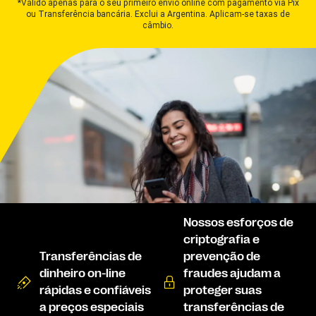
*Válido apenas para o seu primeiro envio online com pagamento via Pix
ou Transferência bancária. Exclui a Argentina. Aplicam-se taxas de
câmbio.
Nossos esforços de
criptografia e
Transferências de
prevenção de
dinheiro on-line
fraudes ajudam a
rápidas e confiáveis
proteger suas
a preços especiais
transferências de