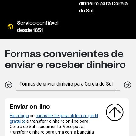
dinheiro para Coreia
do Sul
Serviço confiável
desde 1851
Formas convenientes de
enviar e receber dinheiro
Formas de enviar dinheiro para Coreia do Sul
Formas 
Enviar on-line
Faça login
ou
cadastre-se para obter um perfil
gratuito
e transferir dinheiro on-line para
Coreia do Sul rapidamente. Você pode
transferir dinheiro para uma conta bancária