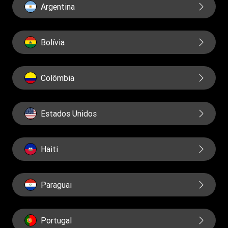
Argentina
Bolívia
Colômbia
Estados Unidos
Haiti
Paraguai
Portugal