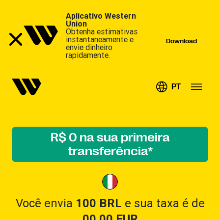
Aplicativo Western
Union
Obtenha estimativas
instantaneamente e
Download
envie dinheiro
rapidamente.
PT
R$ 0 na sua primeira
transferência*
Você envia
100 BRL
e sua taxa é de
00.00
EUR