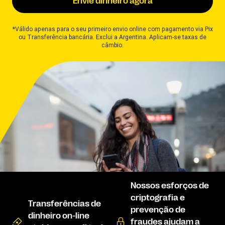
Envie dinheiro agora
*Válido apenas para o seu primeiro envio online com pagamento via Pix
ou Transferência bancária. Exclui a Argentina. Aplicam-se taxas de
câmbio.
Nossos esforços de
criptografia e
Transferências de
prevenção de
dinheiro on-line
fraudes ajudam a