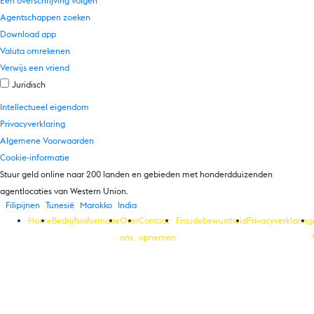
Een overschrijving volgen
Agentschappen zoeken
Download app
Valuta omrekenen
Verwijs een vriend
Juridisch
Intellectueel eigendom
Privacyverklaring
Algemene Voorwaarden
Cookie-informatie
Stuur geld online naar 200 landen en gebieden met honderdduizenden
agentlocaties van Western Union.
Filipijnen
Tunesië
Marokko
India
Home
Bedrijfsinformatie
Over
Contact
Fraudebewustheid
Privacyverklaring
ons
opnemen