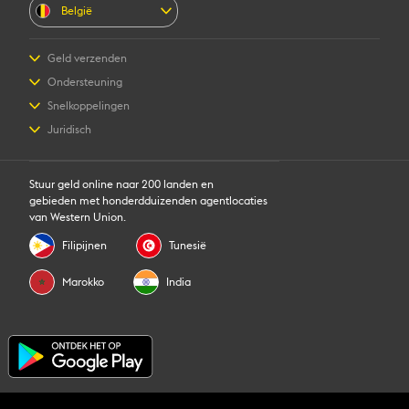
België
Geld verzenden
Geld verzenden
Ondersteuning
Geld online verzenden
Veelgestelde vragen
Snelkoppelingen
Geschatte prijs
Contact opnemen
Aanmelden/registreren
Juridisch
Fraudebewustheid
Agentschap worden
Intellectueel eigendom
Aanvraag voor persoonsrechten
My WU
Privacyverklaring
Een overschrijving volgen
Stuur geld online naar 200 landen en
Algemene Voorwaarden
Agentschappen zoeken
gebieden met honderdduizenden agentlocaties
Cookie-informatie
Download app
van Western Union.
Valuta omrekenen
Verwijs een vriend
Filipijnen
Tunesië
Marokko
India