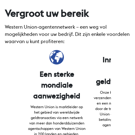
Vergroot uw bereik
Western Union-agentennetwerk – een weg vol
mogelijkheden voor uw bedrijf. Dit zijn enkele voordelen
waarvan u kunt profiteren:
Innovatie
online
Een sterke
geldtransac
mondiale
Onze klanten kunnen
aanwezigheid
verzenden naar een ban
en een mobiele porte
Western Union is marktleider op
door de transactie in de
het gebied van wereldwijde
Union app te starten
geldtransacties via een netwerk
betaling te voltooien 
van meer dan honderdduizenden
agentschap in de bu
agentschappen van Western Union
in 200 landen en gebieden.