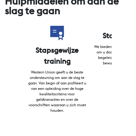
Hulpmiddelen om aan de
slag te gaan
Startpakk
We bieden u gratis een s
Stapsgewijze
om u door uw nieuwe se
begeleiden en u te he
training
bewustzijn te vergro
Western Union geeft u de beste
ondersteuning om aan de slag te
gaan. Van begin af aan profiteert u
van een opleiding over de hoge
kwaliteitscriteria voor
geldtranacties en over de
voorschriften waaraan u zich moet
houden.