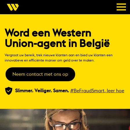
Word een Western
Union-agent in België
Vergroot uw bereik, trek nieuwe klanten aan en bied uw klanten een
innovatieve en efficiënte manier om geld over te maken.
Neem contact met ons op
Slimmer. Veiliger. Samen.
#BeFraudSmart, leer hoe