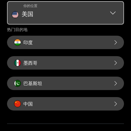
Western Union 预付款
货币转换器
你的位置
奖励条款和条件
汇款历史记录请求
美国
汇票
Swift/BIC
热门目的地
印度
墨西哥
巴基斯坦
中国