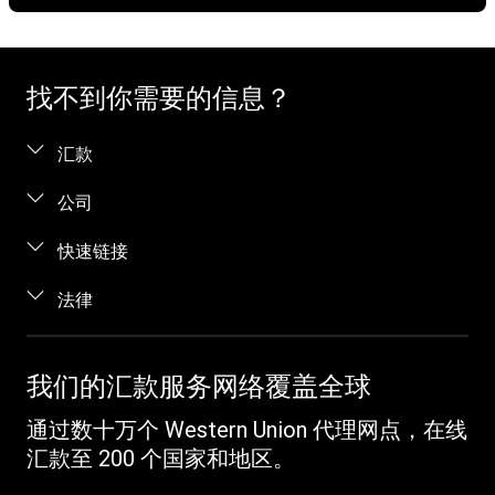
找不到你需要的信息？
汇款
汇款。
公司
在线汇款
关于我们
快速链接
当面汇款
帮助
登录 / 注册
法律
电话汇款
博客
加盟代理
向服刑人员汇款
条款与条件
联系我们
识别欺诈
跟踪汇款
知识产权
我们的汇款服务网络覆盖全球
职业发展机会
客户服务
收款
在线隐私声明
投资者关系
通过数十万个 Western Union 代理网点，在线
Western Union Rewards
查找网点
发起投诉
汇款至 200 个国家和地区。
推荐朋友
下载应用程序
Vigo Money by Western Union 条款和条件