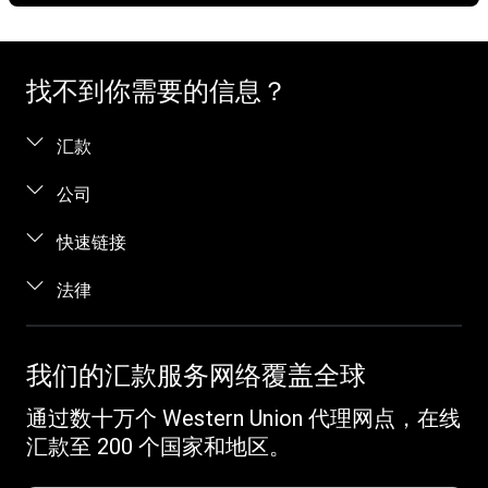
找不到你需要的信息？
汇款
汇款。
公司
在线汇款
关于我们
快速链接
当面汇款
帮助
登录 / 注册
法律
电话汇款
博客
加盟代理
向服刑人员汇款
条款与条件
联系我们
识别欺诈
跟踪汇款
知识产权
我们的汇款服务网络覆盖全球
职业发展机会
客户服务
收款
在线隐私声明
投资者关系
通过数十万个 Western Union 代理网点，在线
Western Union Rewards
查找网点
发起投诉
汇款至 200 个国家和地区。
推荐朋友
下载应用程序
Vigo Money by Western Union 条款和条件