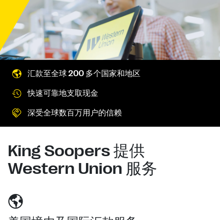
汇款至全球 200 多个国家和地区
快速可靠地支取现金
深受全球数百万用户的信赖
King Soopers 提供
Western Union 服务