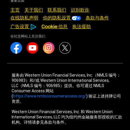
重要页面
主页
关于我们
联系我们
识别欺诈
在线隐私声明
你的隐私设置
条款与条件
广告设置
Cookie 信息
执法援助
在社交网站上关注我们
服务由 Western Union Financial Services, Inc.（NMLS 编号：
906983）和/或 Western Union International Services,
LLC（NMLS 编号：906985）提供。你可通过 NMLS
Consumer Access 网站
(
https://www.nmlsconsumeraccess.org/
) 验证上述持牌公司
资质。
Western Union Financial Services, Inc. 和 Western Union
International Services, LLC 均为纽约州金融服务部授权的汇款
机构。详情请参见条款与条件。