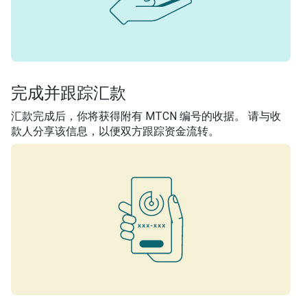
完成并跟踪汇款
汇款完成后，你将获得附有 MTCN 编号的收据。 请与收
款人分享该信息，以便双方跟踪资金流转。