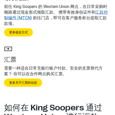
前往 King Soopers 的 Western Union 网点，在日常采购时
顺路通过现金形式领取汇款。 携带有效身份证件和
汇款控
制编号 (MTCN)
前往门店，即可在客户服务柜台提取汇款
款项。
更多收款方式
汇票
需要一种适合日常无银行账户付款、安全的支票替代方
案？ 你可以在合作网点购买汇票。
更多关于汇票的信息
如何在 King Soopers 通过