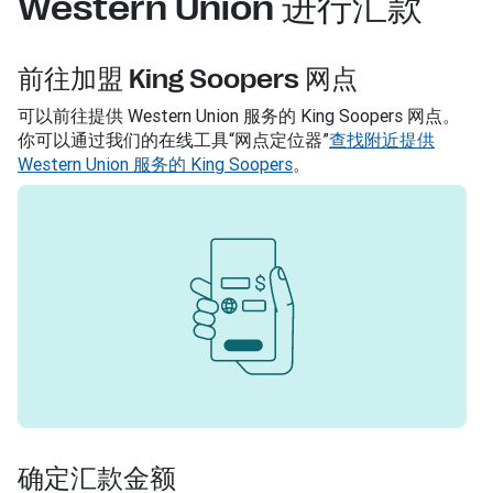
Western Union 进行汇款
前往加盟 King Soopers 网点
可以前往提供 Western Union 服务的 King Soopers 网点。
你可以通过我们的在线工具“网点定位器”
查找附近提供
Western Union 服务的 King Soopers
。
确定汇款金额