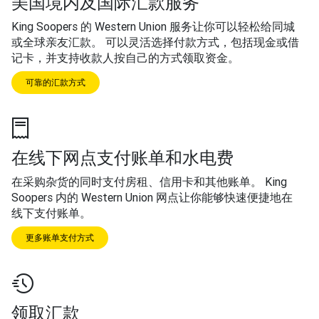
美国境内及国际汇款服务
King Soopers 的 Western Union 服务让你可以轻松给同城
或全球亲友汇款。 可以灵活选择付款方式，包括现金或借
记卡，并支持收款人按自己的方式领取资金。
可靠的汇款方式
在线下网点支付账单和水电费
在采购杂货的同时支付房租、信用卡和其他账单。 King
Soopers 内的 Western Union 网点让你能够快速便捷地在
线下支付账单。
更多账单支付方式
领取汇款