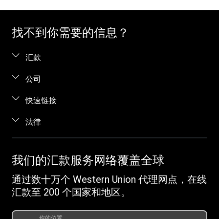
找不到你需要的信息？
汇款
汇款。
公司
在线汇款
关于我们
快速链接
当面汇款
帮助
登录 / 注册
法律
电话汇款
博客
加盟代理
向服刑人员汇款
条款与条件
联系我们
识别欺诈
跟踪汇款
知识产权
我们的汇款服务网络覆盖全球
职业发展机会
客户服务
收款
在线隐私声明
投资者关系
通过数十万个 Western Union 代理网点，在线
Western Union Rewards
查找网点
发起投诉
汇款至 200 个国家和地区。
推荐朋友
下载应用程序
Vigo Money by Western Union 条款和条件
Western Union 预付款
货币转换器
你的位置