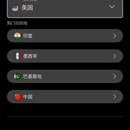
奖励条款和条件
汇款历史记录请求
美国
汇票
Swift/BIC
热门目的地
印度
墨西哥
巴基斯坦
中国