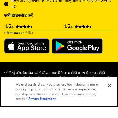
मित्रों और प्रियजनों के लिए बार-बार किए जाने वाले ट्रांसफ़र जल्दी से
करें.
अभी डाउनलोड करें
4.5
4.5
/5
/5
11 सितंबर 2020 तक की रेटिंग.
* भेजी गई राशि, गंतव्य देश, करेंसी की उपलब्धता, विनियामक संबंधी समस्याओं, पहचान संबंधी
आवश्यकताओं, एजेंट लोकेशन के कार्य घंटे, टाइम ज़ोन में अंतर या विलंबित विकल्पों का चयन सहित
ट्रांज़ैक्शन से जुड़ी कुछ शर्तों के आधार पर फ़ंड में देरी हो सकती है या सेवाएं अनुपलब्ध हो सकती हैं.
We and our third-party partners use technologies to make
मोबाइल ट्रांज़ैक्शन के लिए पैसे प्राप्तकर्ता के मोबाइल नंबर से जुड़े खाते में जमा करने के लिए
our digital platforms function, improve your experience,
प्राप्तकर्ता के mWallet खाता प्रदाता को दिए जाएंगे. तीसरे-पक्ष के अतिरिक्त शुल्क लागू हो सकते हैं,
and display personalized content. For more information,
जिनमें SMS और खाते की ओवर-लिमिट के शुल्क और कैश-आउट शुल्क शामिल हैं. प्रतिबंधों के लिए
see our
Privacy Statement
ट्रांसफ़र फ़ॉर्म देखें.