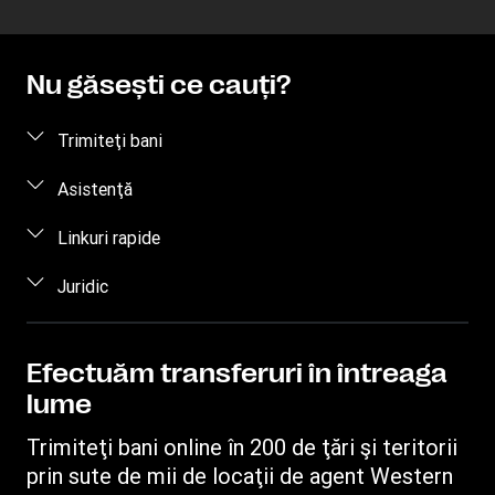
Nu găseşti ce cauţi?
Trimiteţi bani
Trimiteţi bani online
Asistenţă
Trimiteţi bani personal
Întrebări frecvente
Linkuri rapide
Contactaţi-ne
Conectare / Înregistrare
Juridic
Gradul de conştientizare a fraudelor
Deveniţi agent
Proprietate intelectuală
Solicitare privind drepturile individuale
Găsiţi locaţii
Declaraţie de confidenţialitate
Efectuăm transferuri în întreaga
Urmăriţi un transfer
lume
Termeni şi condiţii
Preţ estimat
Trimiteţi bani online în 200 de ţări şi teritorii
prin sute de mii de locaţii de agent Western