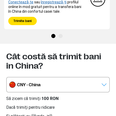
Conectează-te
sau
înregistrează-ţi
profilul
online în mod gratuit pentru a transfera bani
în China din confortul casei tale.
Trimite bani
Cât costă să trimit bani
în China?
CNY - China
Să zicem că trimiţi
100 RON
Dacă trimiţi
pentru ridicare
Şi plăteşti cu {{funds_in}}