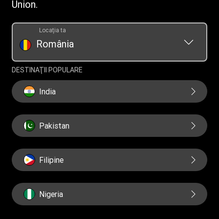
Union.
Locaţia ta
România
DESTINAŢII POPULARE
India
Pakistan
Filipine
Nigeria