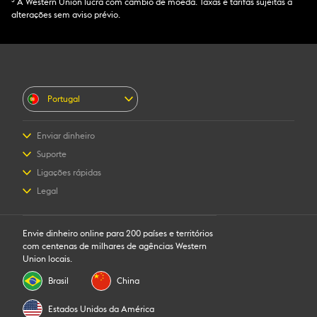
3
A Western Union lucra com câmbio de moeda. Taxas e tarifas sujeitas a
Partilhe este número com o seu
alterações sem aviso prévio.
beneficiário para controlar os fundos. Se
2
enviar para uma carteira móvel
,
enviaremos para si e para o beneficiário um
alerta de confirmação através de
notificação por texto quando o dinheiro for
entregue.
Portugal
Saiba mais
Enviar dinheiro
Enviar dinheiro online
Suporte
Enviar dinheiro pessoalmente
Apoio ao cliente
Ligações rápidas
Preço estimado
Contacte-nos
Iniciar sessão/Registar
Legal
Monitorizar uma transferência
Sensibilização para a fraude
Tornar-se agente
Encontrar agências
Declaração de Privacidade
Pedido de direitos individuais
Programa - Recomenda um amigo
Transferir aplicação
Termos e Condições
Envie dinheiro online para 200 países e territórios
Propriedade intelectual
com centenas de milhares de agências Western
Union locais.
Brasil
China
Estados Unidos da América