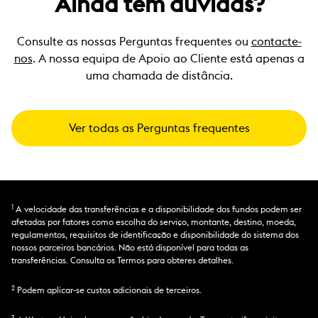
Ainda tem dúvidas?
aplicar taxas e encargos sobre o montante. Pode
partir de praticamente qualquer lugar para
verificação do seu perfil gratuito. Clique em
evitar estas taxas utilizando um cartão de débito.
levantamento de dinheiro ou para carteiras
“Enviar agora” para iniciar a transferência
2
móveis
de fundos.
na Guiné-Bissau.
As taxas de transferência e as taxas de câmbio
Introduza “Guiné-Bissau” como destino e
Consulte as nossas Perguntas frequentes ou
contacte-
®
fornecidas são apenas estimativas e o seu valor
Se já tem a aplicação Western Union
,
escolha o montante que pretende enviar.
não está garantido. Poderão aplicar-se taxas e
inicie sessão com o Touch ID ou as suas
nos
. A nossa equipa de Apoio ao Cliente está apenas a
Selecione “Levantamento de dinheiro” e
impostos adicionais.
credenciais. Se ainda não tem a nossa
uma chamada de distância.
pagamento por cartão.
aplicação, basta transferi-la na
App Store
Introduza o nome e endereço do
da Apple ou na
Google Play Store
. Os novos
beneficiário.
utilizadores podem seguir os passos para se
2
Pague com o seu cartão de crédito
ou de
registarem com um endereço de correio
Ver todas as Perguntas frequentes
débito.
eletrónico. Pode verificar o seu perfil
Vamos enviar-lhe um e-mail de
utilizando a carta de condução, o
confirmação com um número de controlo
passaporte ou um documento de
para a sua transferência de fundos (MTCN).
identificação emitido pelo governo.
Partilhe este número com o seu
Inicie uma transferência de fundos
beneficiário para um rápido levantamento
introduzindo “Guiné-Bissau” como país de
em dinheiro.
1
A velocidade das transferências e a disponibilidade dos fundos podem ser
destino e escolha o montante que pretende
afetadas por fatores como escolha do serviço, montante, destino, moeda,
enviar. Escolha o método de pagamento
regulamentos, requisitos de identificação e disponibilidade do sistema dos
que lhe for mais conveniente: para
nossos parceiros bancários. Não está disponível para todas as
levantamento de dinheiro ou para uma
2
transferências. Consulta os Termos para obteres detalhes.
carteira móvel
. Em seguida, introduza os
dados do beneficiário.
Escolha sua forma de pagamento.
2
Podem aplicar-se custos adicionais de terceiros.
Vamos fornecer o número de controlo
(MTCN) da sua transferência de fundos.