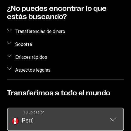
¿No puedes encontrar lo que
estás buscando?
Transferencias de dinero
Enviar dinero
Soporte
Rastrear transferencias
Comunícate con nosotros
Enlaces rápidos
Buscar agencias
Prevención de fraude
Iniciar sesión
Aspectos legales
Aplicación móvil
Preguntas frecuentes
Regístrate
Compra y venta de dólares
Propiedad intelectual
Sé un agente
Blog
Enviar por WhatsApp
Declaración de privacidad en línea
Transferimos a todo el mundo
Promoción
Tarifario
Términos y condiciones de la Aplicación
Pedido de historial de transferencia
Información sobre cookies
Tu ubicación
Libro de reclamaciones
Perú
Reclamos