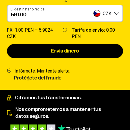
El destinatario recibe
CZK
FX:
1.00 PEN –
5.9024
Tarifa de envío:
0.00
CZK
PEN
Envía dinero
Infórmate. Mantente alerta.
Protégete del fraude
Ciframos tus transferencias.
Nos comprometemos a mantener tus
datos seguros.