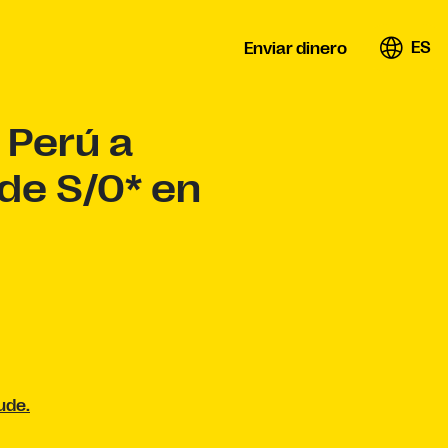
ES
Enviar dinero
 Perú a
 de S/0* en
ude.