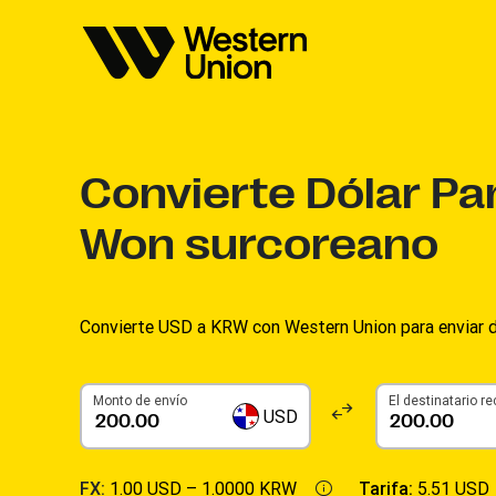
Convierte
Dólar P
Won surcoreano
Convierte USD a KRW con Western Union para enviar d
Monto de envío
El destinatario re
USD
FX:
1.00 USD –
1.0000 KRW
Tarifa:
5.51 USD