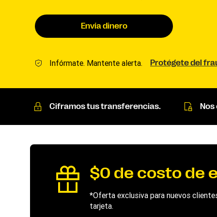
Envía dinero
Infórmate. Mantente alerta.
Protégete del fr
Ciframos tus transferencias.
Nos
$0 de costo de e
*Oferta exclusiva para nuevos clientes
tarjeta.