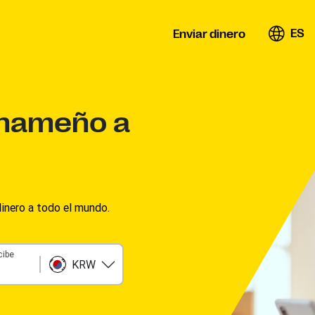
ES
Enviar dinero
anameño a
inero a todo el mundo.
cibe
KRW