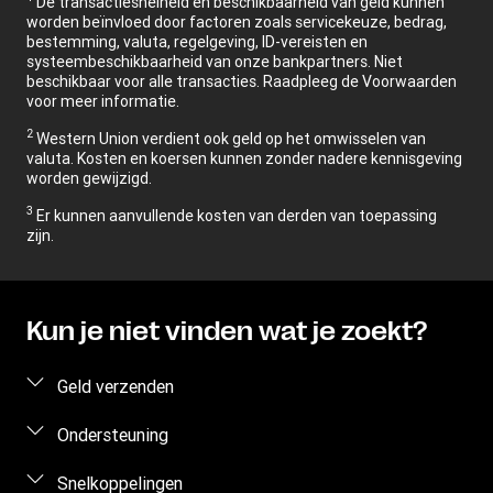
De transactiesnelheid en beschikbaarheid van geld kunnen
worden beïnvloed door factoren zoals servicekeuze, bedrag,
bestemming, valuta, regelgeving, ID-vereisten en
systeembeschikbaarheid van onze bankpartners. Niet
beschikbaar voor alle transacties. Raadpleeg de Voorwaarden
voor meer informatie.
2
Western Union verdient ook geld op het omwisselen van
valuta. Kosten en koersen kunnen zonder nadere kennisgeving
worden gewijzigd.
3
Er kunnen aanvullende kosten van derden van toepassing
zijn.
Kun je niet vinden wat je zoekt?
Geld verzenden
Geld online verzenden
Ondersteuning
Persoonlijk geld verzenden
Veelgestelde vragen
Snelkoppelingen