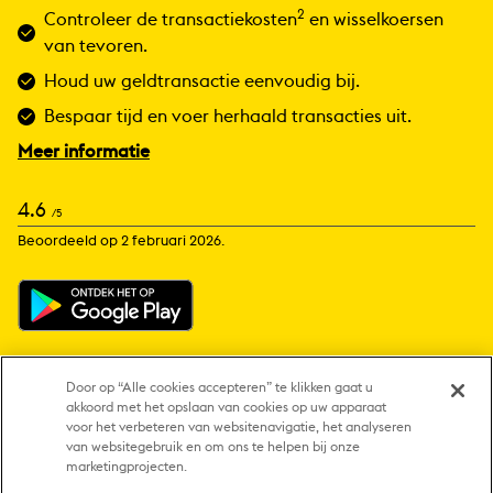
2
Controleer de transactiekosten
en wisselkoersen
van tevoren.
Houd uw geldtransactie eenvoudig bij.
Bespaar tijd en voer herhaald transacties uit.
Meer informatie
4.6
/5
Beoordeeld op 2 februari 2026.
Door op “Alle cookies accepteren” te klikken gaat u
akkoord met het opslaan van cookies op uw apparaat
1
Er kunnen aanvullende kosten van derden van toepassing zijn.
voor het verbeteren van websitenavigatie, het analyseren
van websitegebruik en om ons te helpen bij onze
2
Western Union verdient geld aan het omwisselen van valuta. Kosten en
marketingprojecten.
koersen kunnen zonder nadere kennisgeving worden gewijzigd.