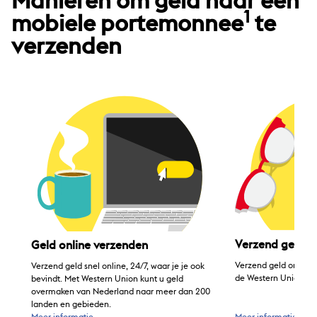
Manieren om geld naar een
1
mobiele portemonnee
te
verzenden
Verzend geld m
Geld online verzenden
Verzend geld onderwe
Verzend geld snel online, 24/7, waar je je ook
®
de Western Union
-a
bevindt. Met Western Union kunt u geld
overmaken van Nederland naar meer dan 200
landen en gebieden.
Meer informatie
Meer informatie