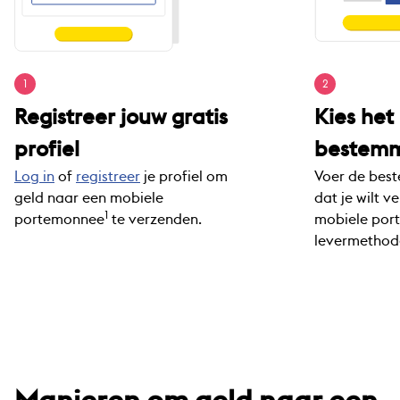
1
2
Registreer jouw gratis
Kies het
profiel
bestem
Log in
of
registreer
je profiel om
Voer de bes
geld naar een mobiele
dat je wilt v
1
portemonnee
te verzenden.
mobiele por
levermethod