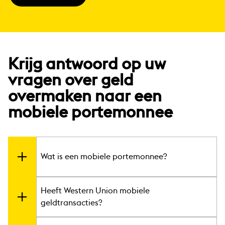
Krijg antwoord op uw
vragen over geld
overmaken naar een
mobiele portemonnee
Wat is een mobiele portemonnee?
Heeft Western Union mobiele
1
Een mobiele portemonnee
is een elektronische
rekening die aan de mobiele telefoon van iemand
geldtransacties?
is gekoppeld. Geld kan elektronisch worden gestort
en op dezelfde manier als contant geld worden