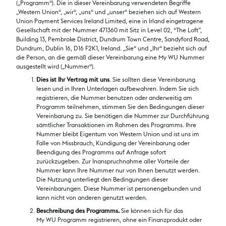
(„Programm“). Die in dieser Vereinbarung verwendeten Begriffe
„Western Union“, „wir“, „uns“ und „unser“ beziehen sich auf Western
Union Payment Services Ireland Limited, eine in Irland eingetragene
Gesellschaft mit der Nummer 471360 mit Sitz in Level 02, “The Loft”,
Building 13, Pembroke District, Dundrum Town Centre, Sandyford Road,
Dundrum, Dublin 16, D16 F2K1, Ireland. „Sie“ und „Ihr“ bezieht sich auf
die Person, an die gemäß dieser Vereinbarung eine My WU Nummer
ausgestellt wird („Nummer“).
Dies ist Ihr Vertrag mit uns
. Sie sollten diese Vereinbarung
lesen und in Ihren Unterlagen aufbewahren. Indem Sie sich
registrieren, die Nummer benutzen oder anderweitig am
Programm teilnehmen, stimmen Sie den Bedingungen dieser
Vereinbarung zu. Sie benötigen die Nummer zur Durchführung
sämtlicher Transaktionen im Rahmen des Programms. Ihre
Nummer bleibt Eigentum von Western Union und ist uns im
Falle von Missbrauch, Kündigung der Vereinbarung oder
Beendigung des Programms auf Anfrage sofort
zurückzugeben. Zur Inanspruchnahme aller Vorteile der
Nummer kann Ihre Nummer nur von Ihnen benutzt werden.
Die Nutzung unterliegt den Bedingungen dieser
Vereinbarungen. Diese Nummer ist personengebunden und
kann nicht von anderen genutzt werden.
Beschreibung des Programms.
Sie können sich für das
My WU Programm registrieren, ohne ein Finanzprodukt oder