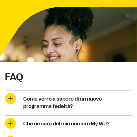
FAQ
Come verrò a sapere di un nuovo
programma fedeltà?
Che ne sarà del mio numero My WU?