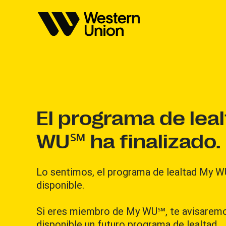
El programa de lea
WU℠ ha finalizado.
Lo sentimos, el programa de lealtad My W
disponible.
Si eres miembro de My WU℠, te avisarem
disponible un futuro programa de lealtad.