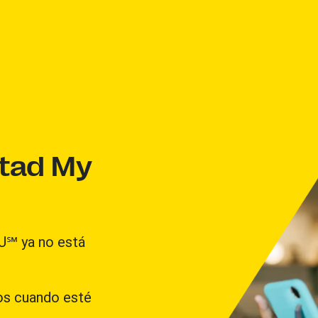
ltad My
U℠ ya no está
os cuando esté