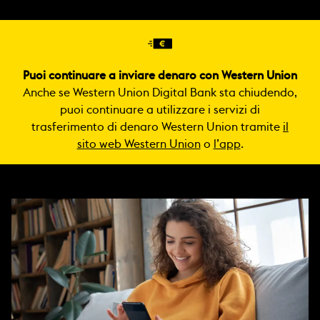
Puoi continuare a inviare denaro con Western Union
Anche se Western Union Digital Bank sta chiudendo,
puoi continuare a utilizzare i servizi di
trasferimento di denaro Western Union tramite
il
sito web Western Union
o
l’app
.